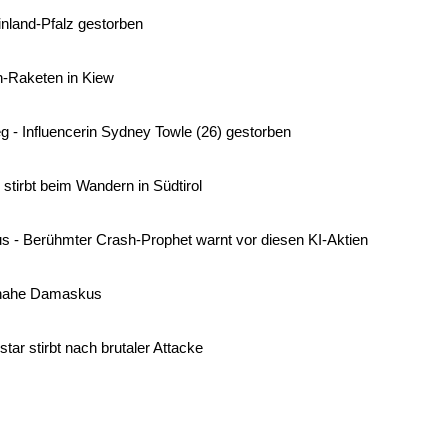
inland-Pfalz gestorben
n-Raketen in Kiew
g - Influencerin Sydney Towle (26) gestorben
stirbt beim Wandern in Südtirol
s - Berühmter Crash-Prophet warnt vor diesen KI-Aktien
s nahe Damaskus
ar stirbt nach brutaler Attacke
tzer veröffentlicht Video zum Leipzig-Anschlag