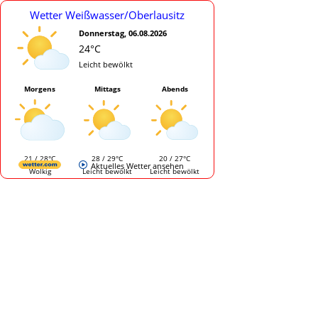
Wetter Weißwasser/Oberlausitz
Donnerstag, 06.08.2026
24°C
Leicht bewölkt
Morgens
Mittags
Abends
21 / 28°C
28 / 29°C
20 / 27°C
Aktuelles Wetter ansehen
Wolkig
Leicht bewölkt
Leicht bewölkt