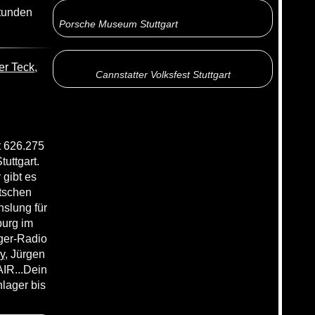
tunden
Porsche Museum Stuttgart
er Teck,
Cannstatter Volksfest Stuttgart
 626.275
uttgart.
gibt es
utschen
hslung für
burg im
ager-Radio
y
, Jürgen
IR...Dein
lager bis