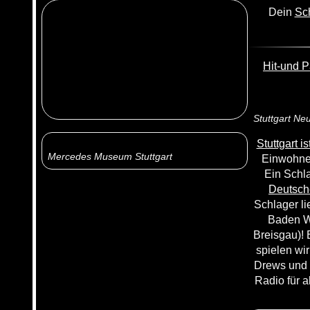
Dein
Sch
Hit-und P
Stuttgart Ne
Stuttgart 
Mercedes Museum Stuttgart
Einwohner
Ein Schl
Deutsch
Schlager li
Baden W
Breisgau)! 
spielen wi
Drews und 
Radio für 