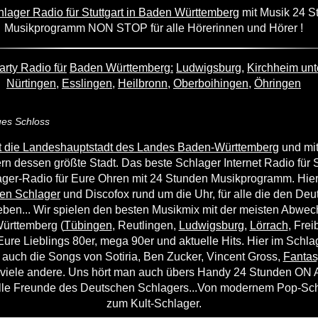
lager Radio für Stuttgart in Baden Württemberg
mit Musik 24 S
Musikprogramm NON STOP für alle Hörerinnen und Hörer !
arty Radio für
Baden Württemberg:
Ludwigsburg
,
Kirchheim unt
Nürtingen
,
Esslingen,
Heilbronn
,
Oberboihingen
,
Öhringen
ues Schloss
ist die Landeshauptstadt des Landes Baden-Württemberg
und mit
n dessen größte Stadt. Das beste Schlager Internet Radio für St
ager-Radio für Eure Ohren mit 24 Stunden Musikprogramm. Hier 
en Schlager
und Discofox rund um die Uhr, für alle die den De
eben... Wir spielen den besten Musikmix mit der meisten Abwec
ürttemberg (
Tübingen
, Reutlingen,
Ludwigsburg
,
Lörrach
, Frei
Eure Lieblings 80er, mega 90er und aktuelle Hits. Hier im Schl
r auch die Songs von Sotiria, Ben Zucker, Vincent Gross,
Fantas
viele andere. Uns hört man auch übers Handy 24 Stunden ON A
alle Freunde des Deutschen Schlagers...Von modernem Pop-Sch
zum Kult-Schlager.